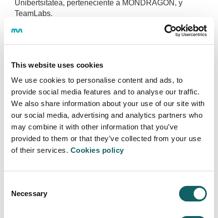
Unibertsitatea, perteneciente a MONDRAGON, y
TeamLabs.
El BAC será el segundo espacio físico de impulso
económico especializado de la ciudad, tras la puesta
en marcha el pasado mes de mayo del Barcelona
XRLAB, polo de actividad económica sobre las
This website uses cookies
industrias creativas. La infraestructura, que opera
We use cookies to personalise content and ads, to
como laboratorio de emprendimiento e innovación en
provide social media features and to analyse our traffic.
economía circular, perseguirá el objetivo de fomentar
We also share information about your use of our site with
la transformación digital de la industria, así como el de
our social media, advertising and analytics partners who
acompañar la implementación de nuevos modelos de
may combine it with other information that you’ve
economía circular más sostenibles que generen un
provided to them or that they’ve collected from your use
impacto positivo en el territorio, y que contribuyan a la
creación y atracción de talento y a la generación de
of their services.
Cookies policy
puestos de trabajo cualificado.
El alcalde de Barcelona, Jaume Collboni, remarca que
Consent
“seguimos reforzando los polos de actividad
Necessary
Selection
económica para diversificar nuestra economía y
acelerar el crecimiento y el posicionamiento de