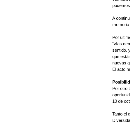
podemos 
A continu
memoria 
Por últim
“vías dem
sentido, 
que están
nuevas ge
El acto h
Posibili
Por otro 
oportunid
10 de oct
Tanto el
Diversid