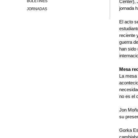
BOLETINES
Center), 
jornada h
JORNADAS
El acto 
estudiant
reciente 
guerra de
han sido 
internaci
Mesa re
La mesa r
acontecid
necesidad
no es el 
Jon Moñux
su presen
Gorka Esp
cambiaba