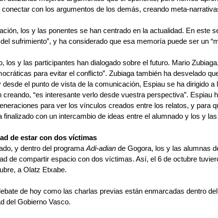
conectar con los argumentos de los demás, creando meta-narrativa
ación, los y las ponentes se han centrado en la actualidad. En este se
del sufrimiento”, y ha considerado que esa memoría puede ser un “m
o, los y las participantes han dialogado sobre el futuro. Mario Zubiaga
ocráticas para evitar el conflicto”. Zubiaga también ha desvelado qu
y desde el punto de vista de la comunicación, Espiau se ha dirigido a l
 creando, “es interesante verlo desde vuestra perspectiva”. Espiau ha
neraciones para ver los vínculos creados entre los relatos, y para 
a finalizado con un intercambio de ideas entre el alumnado y los y la
dad de estar con dos víctimas
lado, y dentro del programa 
Adi-adian
 de Gogora, los y las alumnas d
ad de compartir espacio con dos víctimas. Así, el 6 de octubre tuviero
ubre, a Olatz Etxabe.
 debate de hoy como las charlas previas están enmarcadas dentro d
ad del Gobierno Vasco.