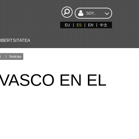
SOY...
EU
ES
EN
中文
BERTSITATEA
d
Noticias
VASCO EN EL