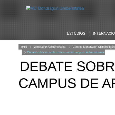
ESTUDIOS
INTERNACI
Inicio
Mondragon Unibertsitatea
Conoce Mondragon Unibertsitate
Debate sobre el conflicto vasco en el campus de Aretxabaleta
DEBATE SOBR
CAMPUS DE A