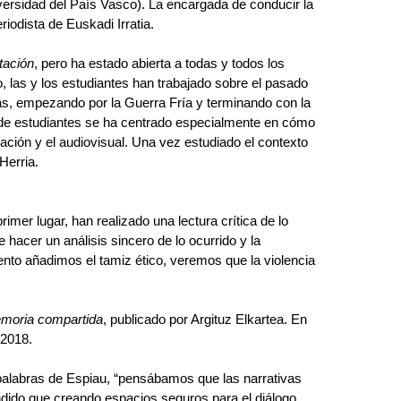
ersidad del País Vasco). La encargada de conducir la 
iodista de Euskadi Irratia.
tación
, pero ha estado abierta a todas y todos los 
las y los estudiantes han trabajado sobre el pasado 
as, empezando por la Guerra Fría y terminando con la 
 de estudiantes se ha centrado especialmente en cómo 
ión y el audiovisual. Una vez estudiado el contexto 
Herria.
rimer lugar, han realizado una lectura crítica de lo 
hacer un análisis sincero de lo ocurrido y la 
to añadimos el tamiz ético, veremos que la violencia 
moria compartida
, publicado por Argituz Elkartea. En 
 2018.
palabras de Espiau, “pensábamos que las narrativas 
ido que creando espacios seguros para el diálogo, 