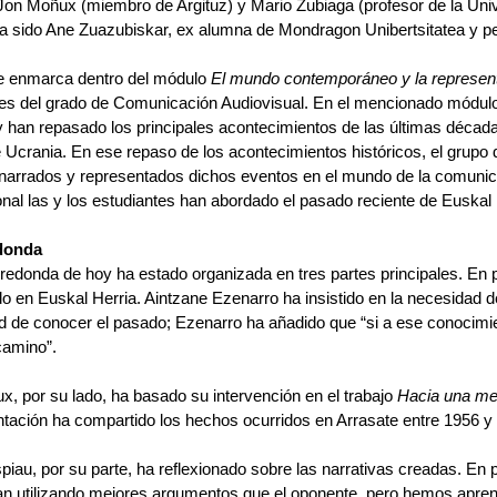
Jon Moñux (miembro de Argituz) y Mario Zubiaga (profesor de la Univ
a sido Ane Zuazubiskar, ex alumna de Mondragon Unibertsitatea y per
se enmarca dentro del módulo 
El mundo contemporáneo y la represen
es del grado de Comunicación Audiovisual. En el mencionado módulo, 
y han repasado los principales acontecimientos de las últimas décad
 Ucrania. En ese repaso de los acontecimientos históricos, el grupo
narrados y representados dichos eventos en el mundo de la comunicac
onal las y los estudiantes han abordado el pasado reciente de Euskal 
donda
edonda de hoy ha estado organizada en tres partes principales.
En p
o en Euskal Herria. Aintzane Ezenarro ha insistido en la necesidad de 
 de conocer el pasado; Ezenarro ha añadido que “si a ese conocimien
camino”.
, por su lado, ha basado su intervención en el trabajo 
Hacia una me
tación ha compartido los hechos ocurridos en Arrasate entre 1956 y
iau, por su parte, ha reflexionado sobre las narrativas creadas. En 
n utilizando mejores argumentos que el oponente, pero hemos aprend