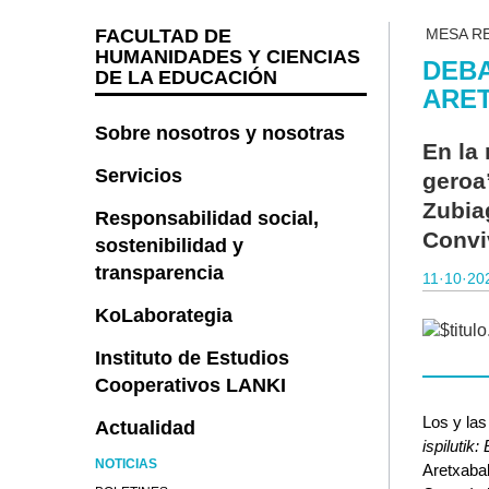
FACULTAD DE
MESA R
HUMANIDADES Y CIENCIAS
DEBA
DE LA EDUCACIÓN
ARE
Sobre nosotros y nosotras
En la 
Servicios
geroa
Zubia
Responsabilidad social,
Convi
sostenibilidad y
transparencia
11·10·20
KoLaborategia
Instituto de Estudios
Cooperativos LANKI
Los y la
Actualidad
ispilutik
NOTICIAS
Aretxabal