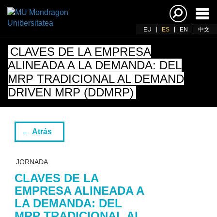
Acti
nav
EU
ES
EN
中文
CLAVES DE LA EMPRESA
ALINEADA A LA DEMANDA: DEL
MRP TRADICIONAL AL DEMAND
DRIVEN MRP (DDMRP)
Atrás
JORNADA
CLAVES DE LA
EMPRESA ALINEADA A
LA DEMANDA: DEL
MRP TRADICIONAL AL