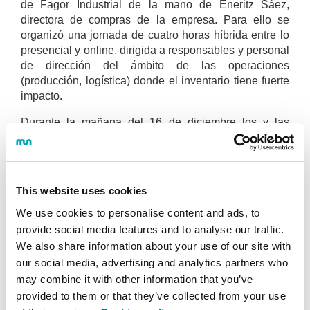
de Fagor Industrial de la mano de Eneritz Sáez,
directora de compras de la empresa. Para ello se
organizó una jornada de cuatro horas híbrida entre lo
presencial y online, dirigida a responsables y personal
de dirección del ámbito de las operaciones
(producción, logística) donde el inventario tiene fuerte
impacto.
Durante la mañana del 16 de diciembre los y las
participantes tuvieron la oportunidad de conocer el
DDMRP, un componente de un concepto de empresa
mucho más amplio denominado Demand Driven
Adaptative Enterprise (DDAE). El DDAE se define
This website uses cookies
como un modelo de gestión completo que habilita a
We use cookies to personalise content and ads, to
las organizaciones para anticipar cambios en el
mercado, adaptarse a los entornos complejos y
provide social media features and to analyse our traffic.
volátiles y desarrollar estrategias de innovación
We also share information about your use of our site with
orientadas por el mercado.
our social media, advertising and analytics partners who
may combine it with other information that you’ve
Transferencia de conocimiento
provided to them or that they’ve collected from your use