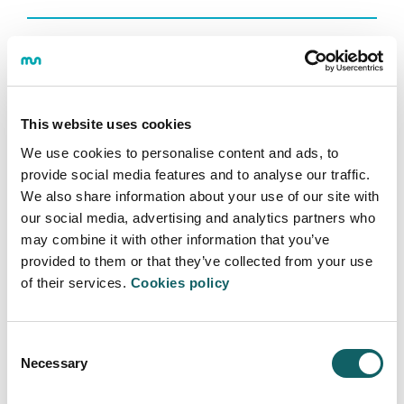
El proyecto
FRONT 24
,
Superficies multifuncionales
en la frontera del conocimiento
, ha sido financiado por
Programa de ayudas a la Investigación Colaborativa
en áreas estratégicas - Programa Elkartek. Referencia:
This website uses cookies
KK-2024/00099
We use cookies to personalise content and ads, to
provide social media features and to analyse our traffic.
We also share information about your use of our site with
our social media, advertising and analytics partners who
may combine it with other information that you’ve
provided to them or that they’ve collected from your use
of their services.
Cookies policy
INGENIERÍA - TECNOLOGÍA
Área de Ingeniería - Tecnología
Consent
Necessary
Descripción
Selection
Ayudas y becas de investigación