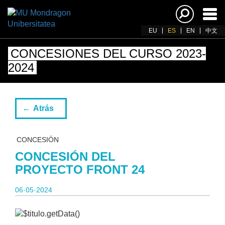
Acti
nav
EU
ES
EN
中文
CONCESIONES DEL CURSO 2023-
2024
Atrás
CONCESIÓN
CONCESIÓN DEL
PROYECTO FRONT 24
06·05·2024