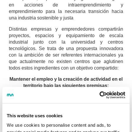
en acciones de intraemprendimiento y
emprendimiento para la necesaria transición hacia
una industria sostenible y justa
Distintas empresas y emprendedores compartirán
proyectos, espacios y equipamiento de escala
industrial junto con la universidad y centros
tecnológicos. Se trata de una propuesta innovadora
con la ambición de ser referentes internacionales ya
que actualmente no existen centros que aglutinen
todos estos ingredientes con un objetivo compartido:
Mantener el empleo y la creación de actividad en el
territorio bajo las siguientes premisas:
En
sectores industriales con foco en la
sostenibilidad y la digitalización
(industria 4.0):
manufactura, automoción, máquina herramienta
This website uses cookies
y bienes de equipo, energías renovables,
We use cookies to personalise content and ads, to
bioingeniería.