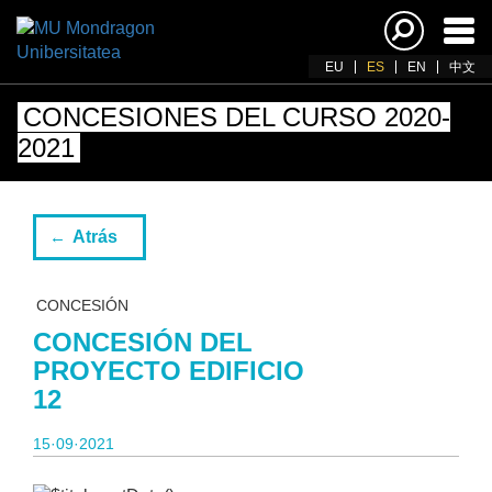
Acti
nav
EU
ES
EN
中文
CONCESIONES DEL CURSO 2020-
2021
Atrás
CONCESIÓN
CONCESIÓN DEL
PROYECTO EDIFICIO
12
15·09·2021