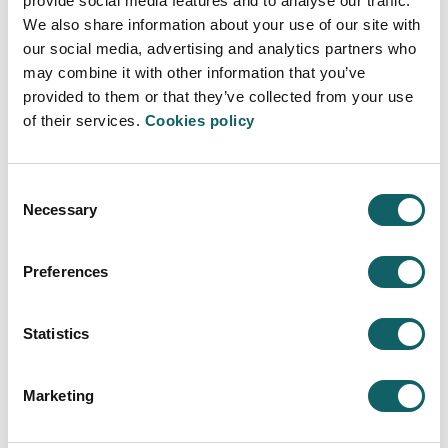
provide social media features and to analyse our traffic.
Pluridisciplinar,
con participación de diferentes
We also share information about your use of our site with
áreas de conocimiento: ingeniería, gestión
our social media, advertising and analytics partners who
empresarial, humanidades, emprendimiento.
may combine it with other information that you’ve
Intersectorial e intergeneracional,
con la
provided to them or that they’ve collected from your use
participación de industria, centros tecnológicos,
of their services.
Cookies policy
academia, administraciones y sociedad en
general con la intercooperación de talento joven
y expertos con experiencia consagrada en
Consent
industria.
Necessary
Selection
Con una
orientación industrial de doble
enfoque:
(i) Hacia la diversificación e
intraemprendimiento, en cooperación directa con
Preferences
empresas y unidades de I+D. (ii) Hacia el
emprendimiento, dando libertad a la creatividad
del emprendedor.
Statistics
Proyecto compartido por los distintos
agentes de la región:
desde su concepción,
Marketing
planificación, ejecución y hasta la gestión y
conectada a la sociedad.