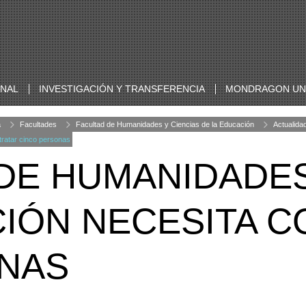
ONAL
INVESTIGACIÓN Y TRANSFERENCIA
MONDRAGON UNI
a
Facultades
Facultad de Humanidades y Ciencias de la Educación
Actualida
tratar cinco personas
 DE HUMANIDADES
CIÓN NECESITA 
NAS