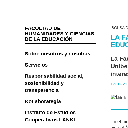
FACULTAD DE
BOLSA 
HUMANIDADES Y CIENCIAS
LA F
DE LA EDUCACIÓN
EDUC
Sobre nosotros y nosotras
La Fa
Servicios
Unibe
inter
Responsabilidad social,
sostenibilidad y
12·06·20
transparencia
KoLaborategia
Instituto de Estudios
Cooperativos LANKI
En el mo
web el Á