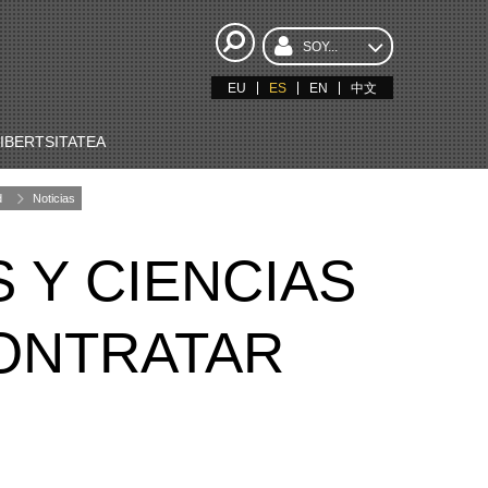
SOY...
EU
ES
EN
中文
BERTSITATEA
d
Noticias
 Y CIENCIAS
CONTRATAR