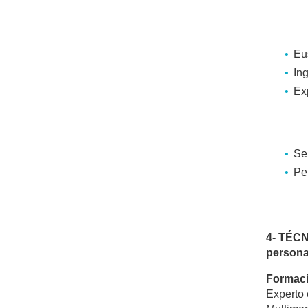
Eu
In
Ex
Se 
Pe
4- TÉCN
persona
Formac
Experto 