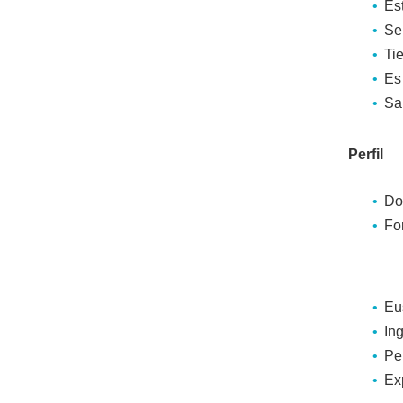
Est
Se
Ti
Es 
Sa
Perfil
Doc
Fo
Eu
In
Pe
Ex