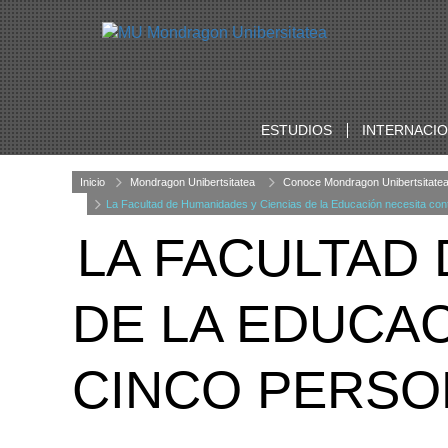
ESTUDIOS
INTERNACI
Inicio
Mondragon Unibertsitatea
Conoce Mondragon Unibertsitate
La Facultad de Humanidades y Ciencias de la Educación necesita con
LA FACULTAD
DE LA EDUCA
CINCO PERSO