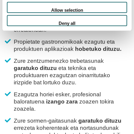
ezagutzen dituena.
Allow selection
Instalaziorik eta bitartekorik onenak
izango
dituzu
eskura, ahalik eta ingurune
Deny all
errealenean.
Propietate gastronomikoak ezagutu eta
produktuen aplikazioak
hobetuko dituzu.
Zure zentzumenezko trebetasunak
garatuko dituzu
eta teknika eta
produktuaren ezagutzan oinarritutako
irizpide bat lortuko duzu.
Ezagutza horiei esker, profesional
baloratuena
izango zara
zoazen tokira
zoazela.
Zure sormen-gaitasunak
garatuko dituzu
errezeta koherenteak eta nortasundunak