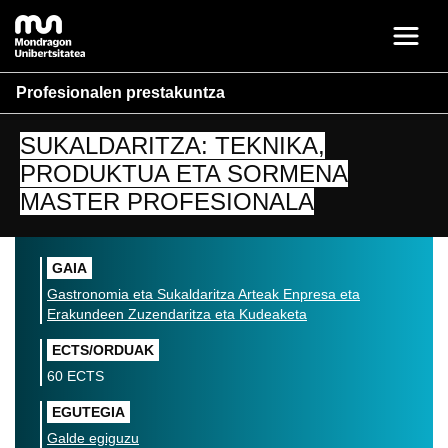
Profesionalen prestakuntza
SUKALDARITZA: TEKNIKA,
PRODUKTUA ETA SORMENA
MASTER PROFESIONALA
GAIA
Gastronomia eta Sukaldaritza Arteak
Enpresa eta
Erakundeen Zuzendaritza eta Kudeaketa
ECTS/ORDUAK
60 ECTS
EGUTEGIA
Galde egiguzu