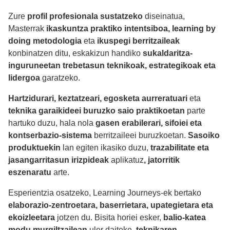
Zure
profil profesionala sustatzeko
diseinatua,
Masterrak
ikaskuntza praktiko intentsiboa,
learning by
doing metodologia
eta
ikuspegi berritzaileak
konbinatzen ditu, eskakizun handiko
sukaldaritza-
inguruneetan trebetasun teknikoak, estrategikoak eta
lidergoa
garatzeko.
Hartzidurari, keztatz
eari, egosketa aurreratuari
eta
teknika garaikideei buruzko saio praktikoetan
parte
hartuko duzu, hala nola
gasen erabilerari, sifoiei eta
kontserbazio-sistema
berritzaileei buruzkoetan.
Sasoiko
produktuekin
lan egiten ikasiko duzu,
trazabilitate eta
jasangarritasun irizpideak
aplikatuz
, jatorritik
eszenaratu
arte.
Esperientzia osatzeko, Learning Journeys-ek bertako
elaborazio-zentroetara, baserrietara, upategietara eta
ekoizleetara
jotzen du. Bisita horiei esker,
balio-katea
modu murgiltzailean
uler daiteke,
teknikaren,