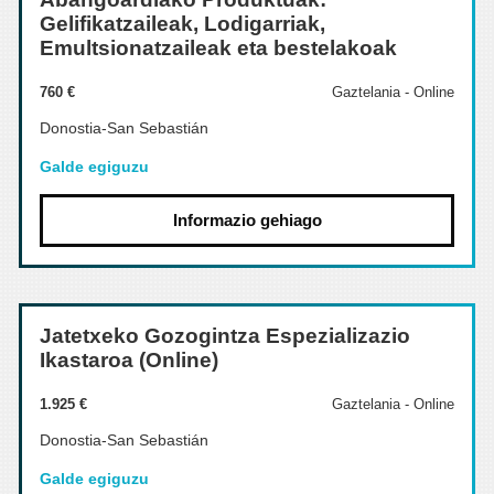
Gelifikatzaileak, Lodigarriak,
Emultsionatzaileak eta bestelakoak
760 €
Gaztelania - Online
Donostia-San Sebastián
Galde egiguzu
Informazio gehiago
Jatetxeko Gozogintza Espezializazio
Ikastaroa (Online)
1.925 €
Gaztelania - Online
Donostia-San Sebastián
Galde egiguzu