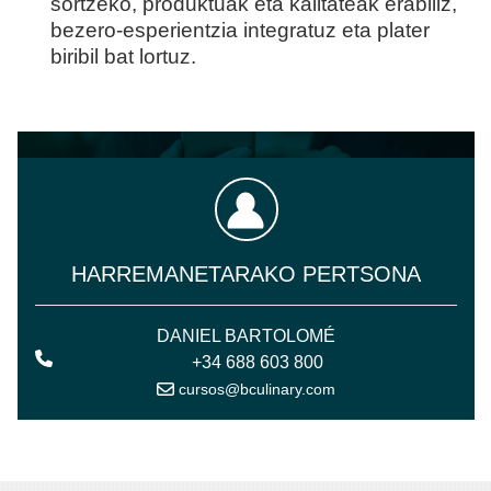
sortzeko, produktuak eta kalitateak erabiliz,
bezero-esperientzia integratuz eta plater
biribil bat lortuz.
HARREMANETARAKO PERTSONA
DANIEL BARTOLOMÉ
+34 688 603 800
cursos@bculinary.com