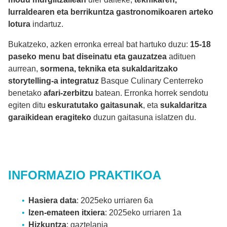
lurraldearen eta berrikuntza gastronomikoaren arteko
lotura
indartuz.
Bukatzeko, azken erronka erreal bat hartuko duzu:
15-18
paseko menu bat diseinatu eta gauzatzea
adituen
aurrean,
sormena, teknika eta sukaldaritzako
storytelling-a integratuz
Basque Culinary Centerreko
benetako
afari-zerbitzu
batean. Erronka horrek sendotu
egiten ditu
eskuratutako gaitasunak
, eta
sukaldaritza
garaikidean eragiteko
duzun gaitasuna islatzen du.
INFORMAZIO PRAKTIKOA
Hasiera data
: 2025eko urriaren 6a
Izen-emateen itxiera
: 2025eko urriaren 1a
Hizkuntza
: gaztelania