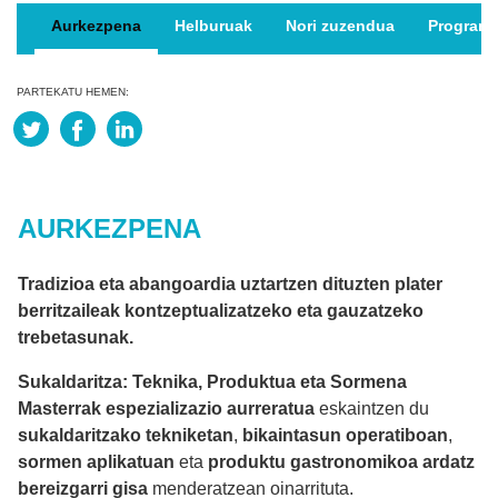
Aurkezpena
Helburuak
Nori zuzendua
Program
PARTEKATU HEMEN:
AURKEZPENA
Tradizioa eta abangoardia uztartzen dituzten plater
berritzaileak kontzeptualizatzeko eta gauzatzeko
trebetasunak.
Sukaldaritza: Teknika, Produktua eta Sormena
Masterrak
espezializazio aurreratua
eskaintzen du
sukaldaritzako tekniketan
,
bikaintasun operatiboan
,
sormen aplikatuan
eta
produktu gastronomikoa ardatz
bereizgarri gisa
menderatzean oinarrituta.