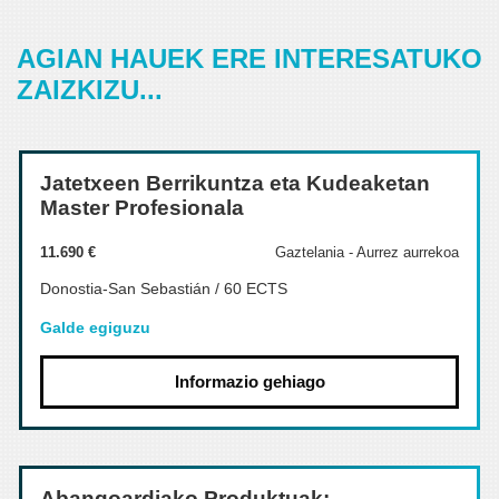
AGIAN HAUEK ERE INTERESATUKO
ZAIZKIZU...
Jatetxeen Berrikuntza eta Kudeaketan
Master Profesionala
11.690 €
Gaztelania - Aurrez aurrekoa
Donostia-San Sebastián / 60 ECTS
Galde egiguzu
Informazio gehiago
Abangoardiako Produktuak: