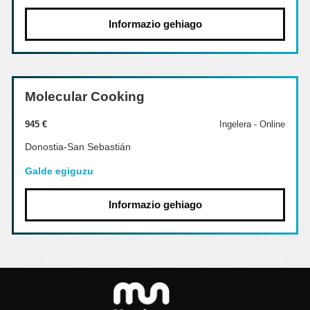
Informazio gehiago
Molecular Cooking
945 €
Ingelera - Online
Donostia-San Sebastián
Galde egiguzu
Informazio gehiago