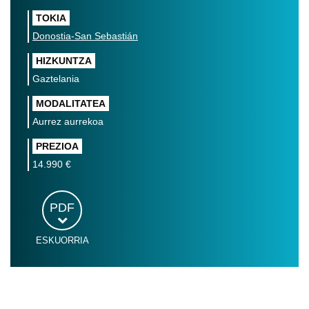
TOKIA
Donostia-San Sebastián
HIZKUNTZA
Gaztelania
MODALITATEA
Aurrez aurrekoa
PREZIOA
14.990 €
PDF
ESKUORRIA