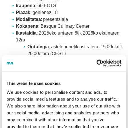
Iraupena
: 60 ECTS
Plazak
: gehienez 18
Modalitatea
: presentziala
Kokapena
: Basque Culinary Center
Ikastaldia
: 2025eko urriaren 6tik 2026ko ekainaren
12ra
Ordutegia
: astelehenetik ostiralera, 15:00etatik
20:00etara (CEST)
Praktikaldia
: 2026ko apiriletik ekainera
FUNDAEren bidez bonifikagarria
Titulu mota
: Mondragon Unibertsitateko Titulu
Propioa, Basque Culinary Centerrek emana
This website uses cookies
Titulazioa
: Sukaldaritza Profesionaleko Masterra:
We use cookies to personalise content and ads, to
Produktua, Teknika eta Sormena
provide social media features and to analyse our traffic.
Kontsultak eta informazio gehiago nahi izanez
We also share information about your use of our site with
gero
, sakatu hemen
our social media, advertising and analytics partners who
may combine it with other information that you’ve
provided to them or that they’ve collected from your use