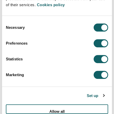
MASTER HAU EGITEKO
of their services.
Cookies policy
ARRAZOIAK
Sukaldaritzako teknikan aditu
bihurtuko
Consent
zara,
eta sukaldaritzako aplikazio
Necessary
Selection
aurreratuenak menderatuko dituzu.
Teknika sakon ezagutzeak negozio-eredu
Preferences
desberdinetara egokitzeko
aukera emango
dizu.
Statistics
Sukaldaritza garaikidearen azken teknikak
eta joerak
ezagutuko dituzu
.
Marketing
Profesionalik onenekin
ikasiko duzu
,
kongresu bateko eszenatokian soilik eskura
daudela diruditen horiekin.
Set up
Sukaldari globala
izango zara
, sukaldaritza-
teknikak eta hurbileko eta urruneko kulturak
Allow all