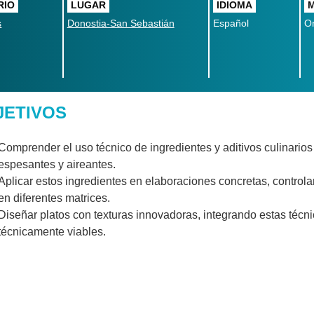
RIO
LUGAR
IDIOMA
s
Donostia-San Sebastián
Español
On
JETIVOS
Comprender el uso técnico de ingredientes y aditivos culinario
espesantes y aireantes.
Aplicar estos ingredientes en elaboraciones concretas, control
en diferentes matrices.
Diseñar platos con texturas innovadoras, integrando estas técn
técnicamente viables.