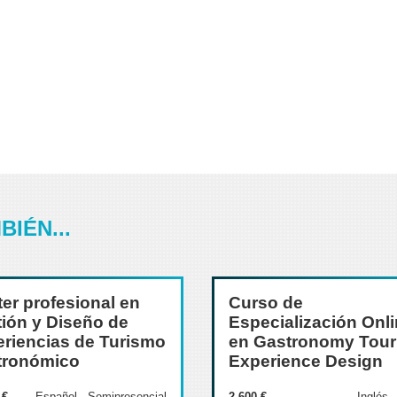
IÉN...
er profesional en
Curso de
ión y Diseño de
Especialización Onl
riencias de Turismo
en Gastronomy Tou
tronómico
Experience Design
 €
Español - Semipresencial
2.600 €
Inglés 