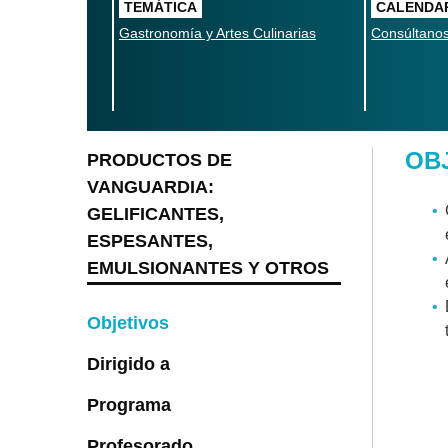
TEMÁTICA
CALENDA
Gastronomía y Artes Culinarias
Consúltano
OB
PRODUCTOS DE
VANGUARDIA:
GELIFICANTES,
ESPESANTES,
EMULSIONANTES Y OTROS
Objetivos
Dirigido a
Programa
Profesorado