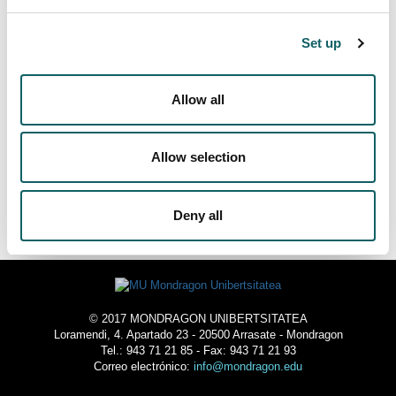
Punto de atención al usuario
Guías de la Biblioteca
Set up
Préstamos, reservas y renovación de
documentos
Allow all
Servicio de Acceso al documento
Allow selection
Reserva de espacios y recursos
Servicio de información bibliográfica
Deny all
© 2017 MONDRAGON UNIBERTSITATEA
Loramendi, 4. Apartado 23 - 20500 Arrasate - Mondragon
Tel.: 943 71 21 85 - Fax: 943 71 21 93
Correo electrónico:
info@mondragon.edu