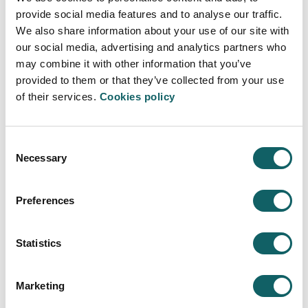
Oñati, Bidasoa y Bilbao, especializada en el
provide social media features and to analyse our traffic.
área de Economía y Empresa.
We also share information about your use of our site with
Biblioteca de la Escuela Politécnica Superior
our social media, advertising and analytics partners who
en Arrasate, especializada en el área de las
may combine it with other information that you’ve
Ingenierías.
provided to them or that they’ve collected from your use
Biblioteca de la Facultad de Humanidades y
of their services.
Cookies policy
Ciencias de la Educación
en Eskoriatza y
Aretxabaleta, especializada en las áreas de
Educación, Comunicación y Humanidades.
Consent
Necessary
Selection
Todas las bibliotecas disponemos de un mostrador de
atención en la entrada con personal para atender tus
Preferences
necesidades. También te atenderemos a través de
cualquiera de nuestros
canales de comunicación
.
Statistics
SERVICIOS
Marketing