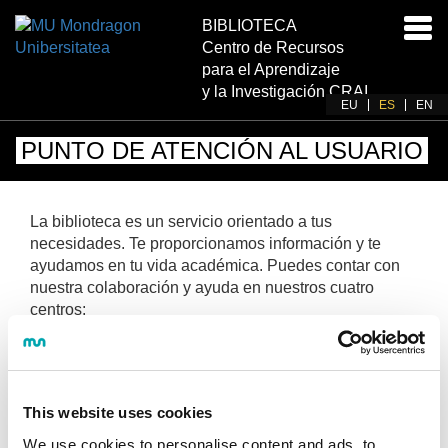
BIBLIOTECA
Acti
Centro de Recursos
nav
para el Aprendizaje
y la Investigación CRAI
EU
ES
EN
PUNTO DE ATENCIÓN AL USUARIO
La biblioteca es un servicio orientado a tus
necesidades. Te proporcionamos información y te
ayudamos en tu vida académica. Puedes contar con
nuestra colaboración y ayuda en nuestros cuatro
centros:
Biblioteca del Basque Culinary
Center
- BCC
en Donostia, especializada en el área de las
Ciencias Gastronómicas.
This website uses cookies
Biblioteca de la Facultad de Empresariales
en
We use cookies to personalise content and ads, to