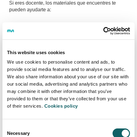
Si eres docente, los materiales que encuentres te
pueden ayudarte a:
Planificar tus asignaturas: los materiales suelen
incluir el programa docente, los temarios,
objetivos pedagógicos, etc.
Crear y actualizar los contenidos de tus
This website uses cookies
asignaturas: los materiales suelen incluir
contenidos audiovisuales, documentos,
We use cookies to personalise content and ads, to
bibliografía recomendada, recursos de interés,
provide social media features and to analyse our traffic.
etc.
We also share information about your use of our site with
Crear actividades pedagógicas para tus
our social media, advertising and analytics partners who
asignaturas: los materiales suelen incluir
may combine it with other information that you’ve
ejercicios, exámenes, pruebas, prácticas, etc.
provided to them or that they’ve collected from your use
of their services.
Cookies policy
La Biblioteca te recomienda:
A nivel nacional:
Consent
Necessary
Selection