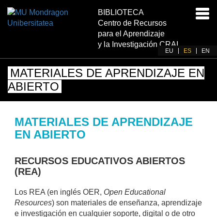
BIBLIOTECA
Acti
Centro de Recursos
nav
para el Aprendizaje
y la Investigación CRAI
EU
ES
EN
MATERIALES DE APRENDIZAJE EN
ABIERTO
MATERIALES DE APRENDIZAJE
EN ABIERTO
RECURSOS EDUCATIVOS ABIERTOS
(REA)
Los REA (en inglés OER,
Open Educational
Resources
) son materiales de enseñanza, aprendizaje
e investigación en cualquier soporte, digital o de otro