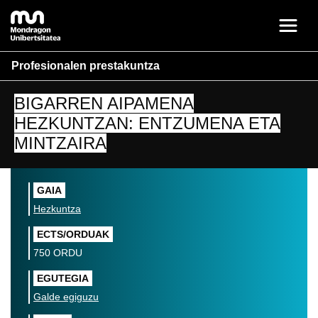
Profesionalen prestakuntza
BIGARREN AIPAMENA
HEZKUNTZAN: ENTZUMENA ETA
MINTZAIRA
GAIA
Hezkuntza
ECTS/ORDUAK
750 ORDU
EGUTEGIA
Galde egiguzu