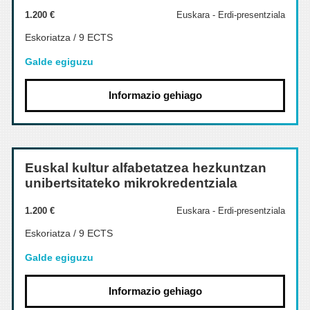
1.200 €
Euskara - Erdi-presentziala
Eskoriatza / 9 ECTS
Galde egiguzu
Informazio gehiago
Euskal kultur alfabetatzea hezkuntzan
unibertsitateko mikrokredentziala
1.200 €
Euskara - Erdi-presentziala
Eskoriatza / 9 ECTS
Galde egiguzu
Informazio gehiago