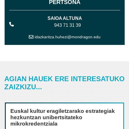
PERTSONA
SAIOA ALTUNA
943 71 31 39
idazkaritza.huhezi@mondragon.edu
AGIAN HAUEK ERE INTERESATUKO
ZAIZKIZU...
Euskal kultur eragiletzarako estrategiak
hezkuntzan unibertsitateko
mikrokredentziala