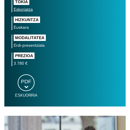
TOKIA
Eskoriatza
HIZKUNTZA
Euskara
MODALITATEA
Erdi-presentziala
PREZIOA
3.780 €
PDF
ESKUORRIA