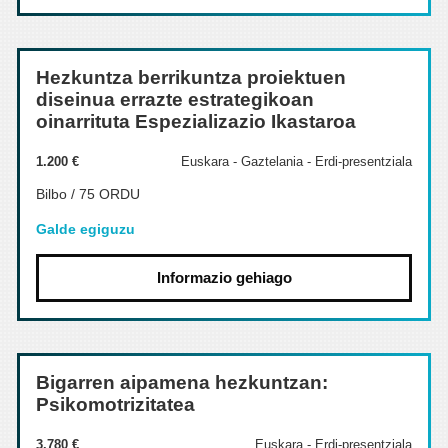
Hezkuntza berrikuntza proiektuen
diseinua errazte estrategikoan
oinarrituta Espezializazio Ikastaroa
1.200 €
Euskara - Gaztelania - Erdi-presentziala
Bilbo / 75 ORDU
Galde egiguzu
Informazio gehiago
Bigarren aipamena hezkuntzan:
Psikomotrizitatea
3.780 €
Euskara - Erdi-presentziala