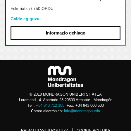
Eskoriatza / 750 ORDU
Galde egiguzu
Informazio gehiago
© 2018 MONDRAGON UNIBERTSITATEA
Loramendi, 4. Apartado 23 20500 Arrasate - Mondragón
Tel.:
+34 943 712 185
Fax: +34 943 000 500
Correo electrónico:
info@mondragon.edu
PRIBATUTASUN POLITIKA
COOKIE POLITIKA