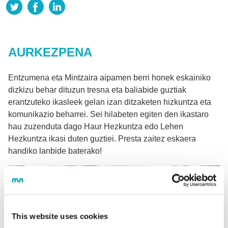
AURKEZPENA
Entzumena eta Mintzaira aipamen berri honek eskainiko
dizkizu behar dituzun tresna eta baliabide guztiak
erantzuteko ikasleek gelan izan ditzaketen hizkuntza eta
komunikazio beharrei. Sei hilabeten egiten den ikastaro
hau zuzenduta dago Haur Hezkuntza edo Lehen
Hezkuntza ikasi duten guztiei. Presta zaitez eskaera
handiko lanbide baterako!
This website uses cookies