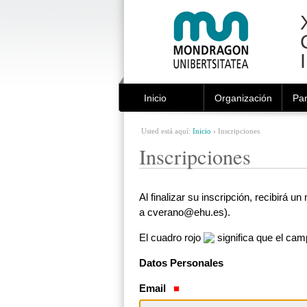
Cambiar
Herramientas
a
Personales
contenido.
|
Saltar
a
navegación
Inicio
Organización
Par
Usted está aquí:
Inicio
›
Inscripciones
Inscripciones
Al finalizar su inscripción, recibirá
a cverano@ehu.es).
El cuadro rojo
significa que el camp
Datos Personales
Email