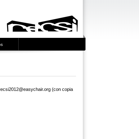
os
n recsi2012@easychair.org (con copia