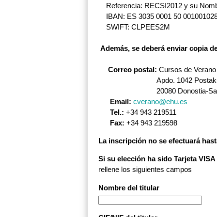
Referencia: RECSI2012 y su Nombr
IBAN: ES 3035 0001 50 00100102
SWIFT: CLPEES2M
Además, se deberá enviar copia del 
Correo postal:
Cursos de Verano
Apdo. 1042 Postaku
20080 Donostia-San Se
Email:
cverano@ehu.es
Tel.:
+34 943 219511
Fax:
+34 943 219598
La inscripción no se efectuará hasta
Si su elección ha sido Tarjeta VISA
rellene los siguientes campos
Nombre del titular