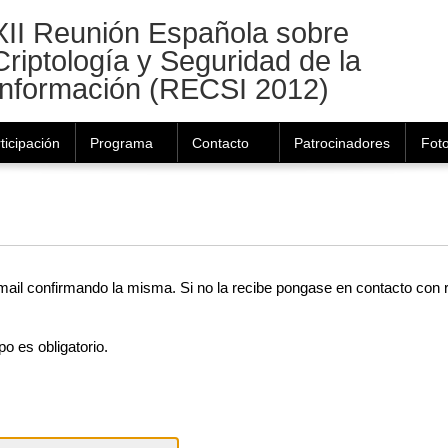
Navegación
XII Reunión Española sobre
Criptología y Seguridad de la
Información (RECSI 2012)
ticipación
Programa
Contacto
Patrocinadores
Fot
 un mail confirmando la misma. Si no la recibe pongase en contacto co
o es obligatorio.