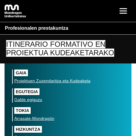
Profesionalen prestakuntza
ITINERARIO FORMATIVO EN
PROIEKTUA KUDEAKETARAKO
GAIA
Proiektuen Zuzendaritza eta Kudeaketa
EGUTEGIA
Galde egiguzu
TOKIA
Arrasate-Mondragón
HIZKUNTZA