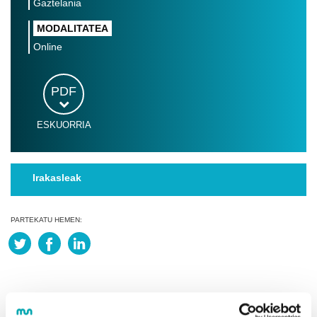
Gaztelania
MODALITATEA
Online
PDF
ESKUORRIA
Irakasleak
PARTEKATU HEMEN: