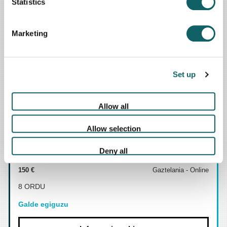
Statistics
Proiektuen Kudeaketan Aditu Diploma
4.795 €
Gaztelania - Aurrez aurrekoa
Marketing
Arrasate-Mondragón / 12 ECTS
Galde egiguzu
Set up
Informazio gehiago
Allow all
Allow selection
Work Breakdown Structure (WBS)
garatzeko gakoak Ikastaroa (Online)
Deny all
150 €
Gaztelania - Online
8 ORDU
Galde egiguzu