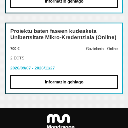
Informazio gehiago
Proiektu baten faseen kudeaketa
Unibertsitate Mikro-Kredentziala (Online)
700 €
Gaztelania - Online
2 ECTS
2026/09/07 - 2026/11/27
Informazio gehiago