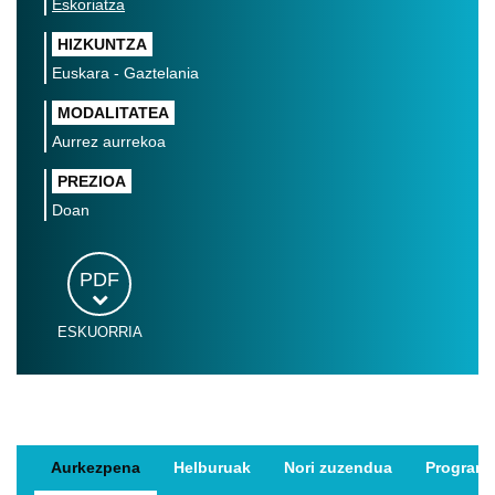
Eskoriatza
HIZKUNTZA
Euskara - Gaztelania
MODALITATEA
Aurrez aurrekoa
PREZIOA
Doan
PDF
ESKUORRIA
Aurkezpena
Helburuak
Nori zuzendua
Program