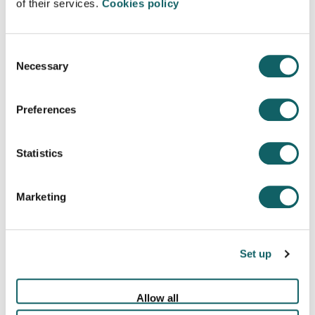
zuzenduta dagoena adimen- edo
of their services.
Cookies policy
garapen-desgaitasuna edota autismoa
duten gazteei.
Consent
Prestakuntza nagusiki presentziala da,
Necessary
Selection
eta metodologia aktiboak erabiliko dira,
hala nola proiektuetan eta arazoetan
Preferences
oinarritutako ikaskuntza.
Parte-hartzaileek Gazte Bermearen
Statistics
Sistema Nazionalaren onuradunak izan
behar dute, ikastaroa hasi aurretik.
Marketing
KONTAKTUA
Set up
Allow all