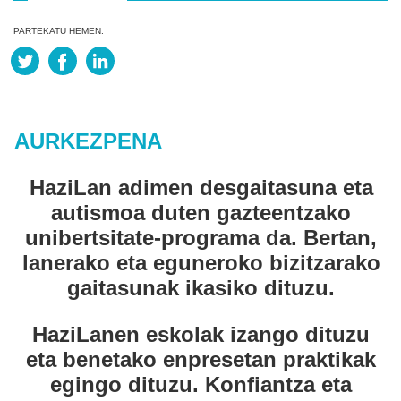
PARTEKATU HEMEN:
AURKEZPENA
HaziLan adimen desgaitasuna eta
autismoa duten gazteentzako
unibertsitate-programa da. Bertan,
lanerako eta eguneroko bizitzarako
gaitasunak ikasiko dituzu.
HaziLanen eskolak izango dituzu
eta benetako enpresetan praktikak
egingo dituzu. Konfiantza eta