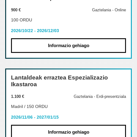
900 €
Gaztelania - Online
100 ORDU
2026/10/22 - 2026/12/03
Informazio gehiago
Lantaldeak erraztea Espezializazio
Ikastaroa
1.100 €
Gaztelania - Erdi-presentziala
Madril / 150 ORDU
2026/11/06 - 2027/01/15
Informazio gehiago