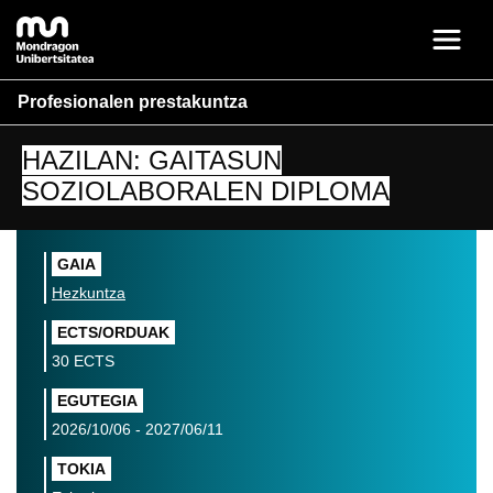
Profesionalen prestakuntza
HAZILAN: GAITASUN
SOZIOLABORALEN DIPLOMA
GAIA
Hezkuntza
ECTS/ORDUAK
30 ECTS
EGUTEGIA
2026/10/06 - 2027/06/11
TOKIA