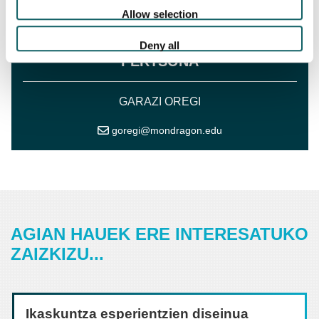
Allow selection
HARREMANETARAKO
Deny all
PERTSONA
GARAZI OREGI
goregi@mondragon.edu
AGIAN HAUEK ERE INTERESATUKO
ZAIZKIZU...
Ikaskuntza esperientzien diseinua