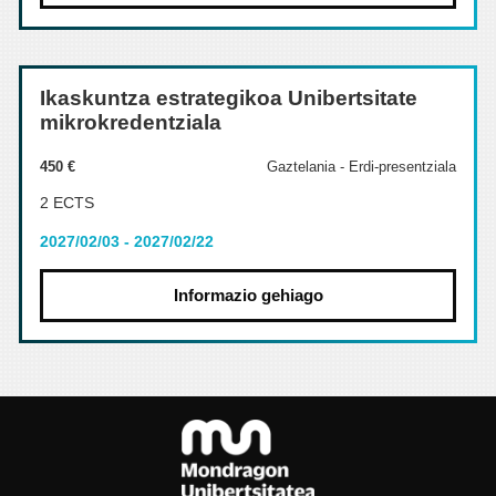
Ikaskuntza estrategikoa Unibertsitate
mikrokredentziala
450 €
Gaztelania - Erdi-presentziala
2 ECTS
2027/02/03 - 2027/02/22
Informazio gehiago