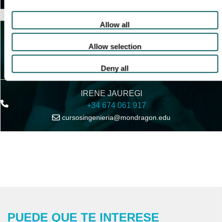
Allow all
Allow selection
CONTACTO
INSCRIPCIÓN Y MATRÍCULA
Deny all
IRENE JAUREGI
+34 674 061 917
cursosingenieria@mondragon.edu
PUEDE QUE TE INTERESE