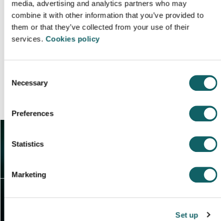
media, advertising and analytics partners who may
internacional reconocida ampliamente a
combine it with other information that you’ve provided to
nivel de empresa: IWE/IWT
them or that they’ve collected from your use of their
services.
Cookies policy
Formato semipresencial basado en
plataforma ONLINE
Consent
Instalaciones y equipamientos punteros
Necessary
Selection
en procesos de soldadura e inspección
Posibilidad de solicitar ayudas PIF
Preferences
Statistics
CONTACTO
CONTENIDOS DEL CURSO
Marketing
JOSE IGNACIO VICENTE FLORES
+34 673 622 140
Set up
jivicente@mondragon.edu