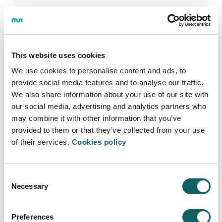
Deja tu comentario
This website uses cookies
We use cookies to personalise content and ads, to
PREGUNTA
provide social media features and to analyse our traffic.
We also share information about your use of our site with
¿Cuando se consigue el grado de educación
our social media, advertising and analytics partners who
primaria en Eskoriatza se obtiene también el
may combine it with other information that you’ve
titulo de EGA o equivalente o hay que realizar
provided to them or that they’ve collected from your use
algún examen para ello?
of their services.
Cookies policy
Asun
(Eskoriatza) Wed Jun 11 17:19:11 GMT
2025
Consent
Necessary
RESPUESTA
Selection
Buenos días:
Preferences