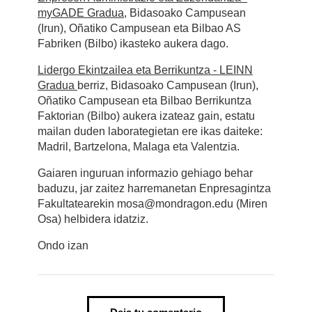
myGADE Gradua
, Bidasoako Campusean
(Irun), Oñatiko Campusean eta Bilbao AS
Fabriken (Bilbo) ikasteko aukera dago.
Lidergo Ekintzailea eta Berrikuntza - LEINN
Gradua
berriz, Bidasoako Campusean (Irun),
Oñatiko Campusean eta Bilbao Berrikuntza
Faktorian (Bilbo) aukera izateaz gain, estatu
mailan duden laborategietan ere ikas daiteke:
Madril, Bartzelona, Malaga eta Valentzia.
Gaiaren inguruan informazio gehiago behar
baduzu, jar zaitez harremanetan Enpresagintza
Fakultatearekin mosa@mondragon.edu (Miren
Osa) helbidera idatziz.
Ondo izan