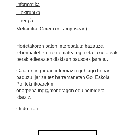
Informatika
Elektronika
Energía
Mekanika (Goierriko campusean)
Horietakoren baten interesatuta bazauze,
lehenbailehen
izen-ematea
egin eta fakultateak
berak adierazten dizkizun pausoak jarraitu.
Gaiaren inguruan informazio gehiago behar
baduzu, jar zaitez harremanetan Goi Eskola
Politeknikoarekin
onarpena.ing@mondragon.edu helbidera
idatziz.
Ondo izan