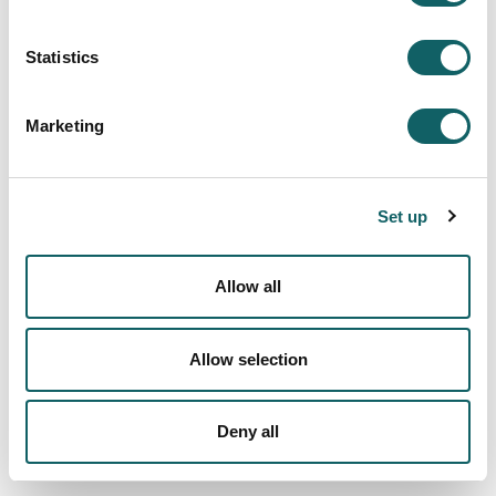
Al finalizar el Grado en Educación Primaria, y
según lo establecido por el Decreto 47/2012 del
Gobierno Vasco, el o la estudiante puede recibir
Statistics
un certificado equivalente al nivel C1 en
euskera de acuerdo con el MARCO COMÚN
Marketing
EUROPEO DE REFERENCIA DE LAS
LENGUAS.
Para más información al respecto puedes
Set up
ponerte en contacto con la Facultad de
Humanidades y Ciencias de la Educación a
través de la dirección de correo
Allow all
idazkaritza.huhezi@mondragon.edu
Un saludo
Allow selection
Deny all
Deja tu comentario