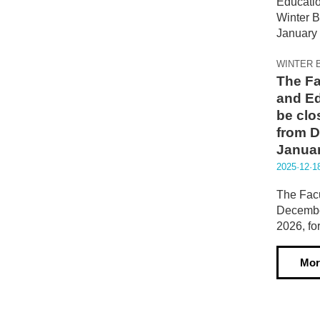
WINTER 
The Fa
and Ed
be clo
from D
Januar
2025·12·1
The Facu
December
2026, fo
Mor