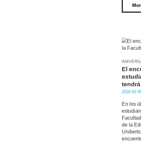
Mor
ANIVERS
El enc
estudi
tendrá
2026·02·0
En los ú
estudian
Faculta
de la E
Uniberts
encuentr