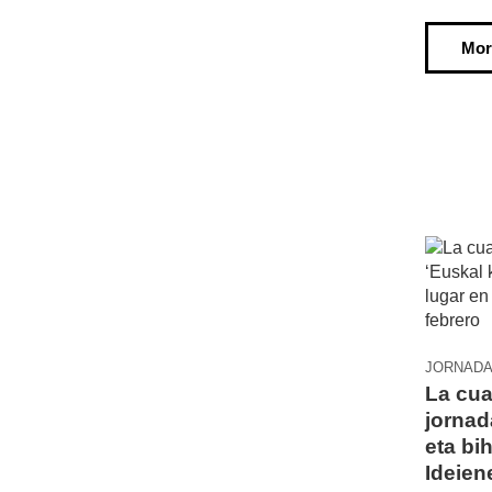
Mor
JORNAD
La cua
jornad
eta bi
Ideien