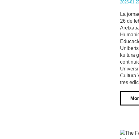
2026·01·2
La jorna
26 de fe
Aretxaba
Humanid
Educaci
Uniberts
kultura g
continui
Universi
Cultura 
tres edi
Mor