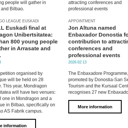
EGO LEAGUE EUSKADI
APPOINTMENT
L Euskadi final at
Jon Altuna named
gon Unibertsitatea:
Enbaxador Donostia fo
han 800 young people
contribution to attract
ather in Arrasate and
conferences and
.
professional events
8
2026·02·13
etition organised by
The Enbaxadore Programme
ue will be held on 28
promoted by Donostia-San S
. This year, Mondragon
Tourism and the Kursaal Cent
itatea will have two venues:
recognises 27 new Enbaxado
l one in Mondragon and a
e in Bilbao, specifically on
More information
ao AS Fabrik campus.
e information