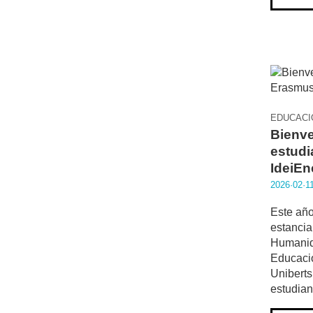
EDUCACI
Bienve
estudi
IdeiEn
2026·02·1
Este año
estancia
Humanid
Educació
Uniberts
estudian