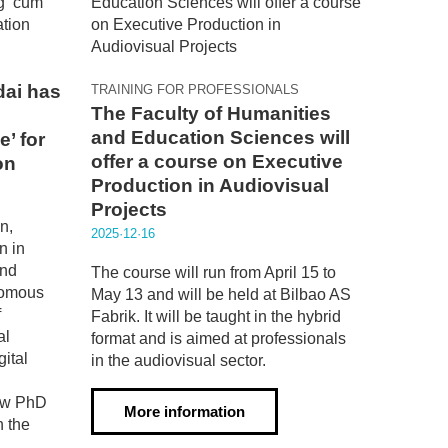
dai has
TRAINING FOR PROFESSIONALS
The Faculty of Humanities
and Education Sciences will
’ for
offer a course on Executive
on
Production in Audiovisual
Projects
n,
2025·12·16
n in
and
The course will run from April 15 to
nomous
May 13 and will be held at Bilbao AS
f
Fabrik. It will be taught in the hybrid
al
format and is aimed at professionals
ital
in the audiovisual sector.
ew PhD
More information
h the