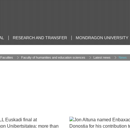
AL
RESEARCH AND TRANSFER
MONDRAGON UNIVERSITY
Faculties
Faculty of humanities and education sciences
Latest news
News