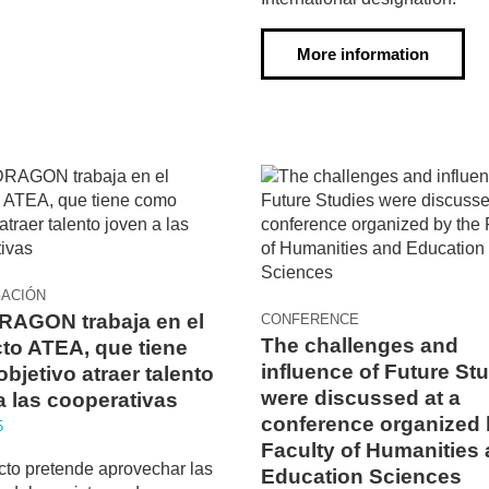
More information
GACIÓN
AGON trabaja en el
CONFERENCE
The challenges and
to ATEA, que tiene
influence of Future St
bjetivo atraer talento
were discussed at a
a las cooperativas
conference organized 
5
Faculty of Humanities
cto pretende aprovechar las
Education Sciences