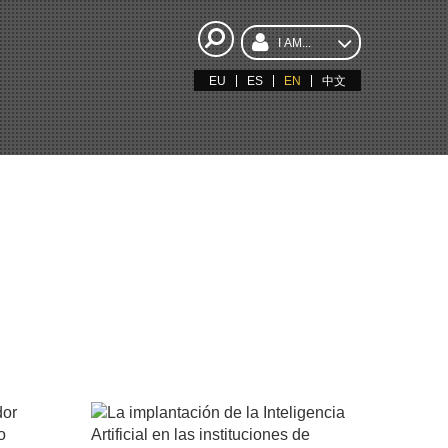
I AM...
EU
ES
EN
中文