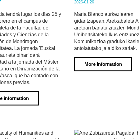
7
2026·01·26
da tendrá lugar los días 25 y
Maria Blanco aurkezlearen
brero en el campus de
gidaritzapean, Aretxabaleta 
leta de la Facultad de
aretoan banatu zituzten Mon
ades y Ciencias de la
Unibertsitateko Ikus-entzune
ón de Mondragon
Komunikazioa graduko ikasl
itatea. La jornada 'Euskal
antolatutako jaialdiko sariak.
aur eta bihar' dará
dad a la jornada del Máster
More information
tario en Dinamización de la
Vasca, que ha contado con
ciones previas.
e information