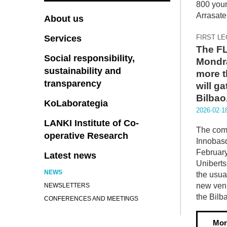
About us
Services
FIRST L
The FL
Social responsibility,
Mondra
sustainability and
more t
transparency
will g
Bilbao
KoLaborategia
2026·02·1
LANKI Institute of Co-
The comp
operative Research
Innobasq
February
Latest news
Uniberts
NEWS
the usua
new venu
NEWSLETTERS
the Bilb
CONFERENCES AND MEETINGS
Mor