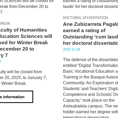
DOCTORAL DISSERTATION
Ane Zubizarreta Pagal
BREAK
culty of Humanities
earned a rating of
ucation Sciences will
Outstanding ‘cum laude
sed for Winter Break
her doctoral dissertati
ecember 20 to
2025·12·18
y 7
The defense of the dissertatio
8
entitled “Digital Transformatio
Basic Vocational Education 
lty will be closed from
Training in the Basque Auto
 20, 2025, to January 7,
Community: An Exploration o
r Winter Break.
Students’ and Teachers’ Digit
Competence and Schools’ Dig
e information
Capacity,” took place on the
Aretxabaleta campus. The n
holder earned her degree wit
International designation.