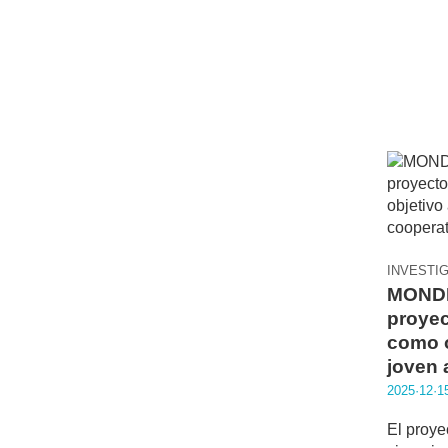
INVESTI
MONDR
proyec
como o
joven 
2025·12·1
El proye