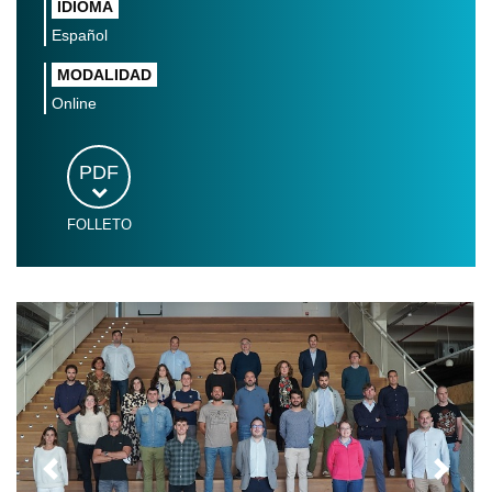
IDIOMA
Español
MODALIDAD
Online
PDF
FOLLETO
Anteriores
Siguie