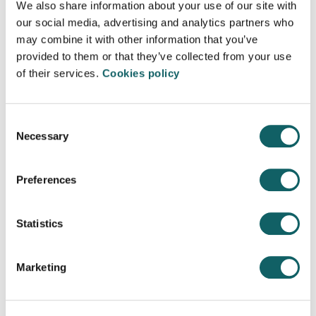
We also share information about your use of our site with
Podrás realizar prácticas presenciales en
our social media, advertising and analytics partners who
alguna de nuestra sedes
may combine it with other information that you’ve
provided to them or that they’ve collected from your use
Realizarás el Proyecto Fin de Máster
of their services.
Cookies policy
aplicado en la empresa y tutorizado por
nuestros expertos
Consent
Necessary
Selection
El máster es una colaboración entre 5
universidades, 4 centros de FP y un centro de
investigación y los principales referentes
Preferences
industriales en hidrógeno, que buscan acelerar
el desarrollo de las tecnologías del hidrógeno
en la industria, y donde será necesario un
Statistics
equilibrio entre los perfiles de ingeniería
formados en la universidad y los provenientes
de la formación profesional.
Marketing