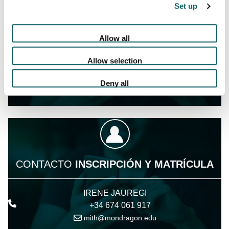
Set up
CONTACTO
CONTENIDOS DEL MÁSTER
Allow all
Allow selection
JOSE MARIA CANALES SEGADE
+34 678 360 013
Deny all
mith@mondragon.edu
CONTACTO
INSCRIPCIÓN Y MATRÍCULA
IRENE JAUREGI
+34 674 061 917
mith@mondragon.edu