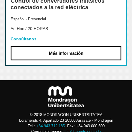
Control de convertidores trifasicos
conectados a la red eléctrica
Español - Presencial
Ad Hoc / 20 HORAS
Consúltanos
Más información
© 2018 MONDRAGON UNIBERTSITATEA
Loramendi, 4. Apartado 23 20500 Arrasate - Mondragón
Tel.:
+34 943 712 185
Fax: +34 943 000 500
Correo electrónico:
info@mondragon.edu