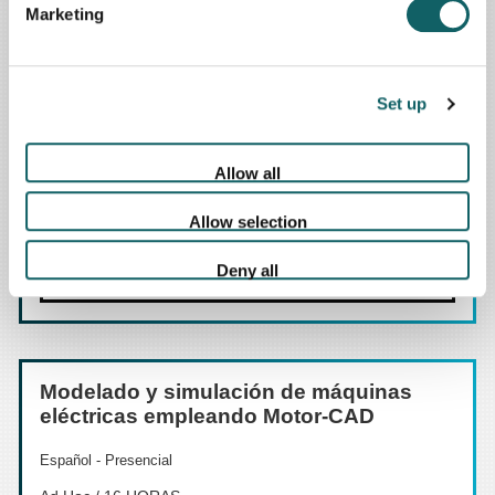
Marketing
Adaptación a Grado en Electrónica y
Mecánica online
Set up
5.420 €
Español - Online
Allow all
Arrasate-Mondragón
Allow selection
Consúltanos
Deny all
Más información
Modelado y simulación de máquinas
eléctricas empleando Motor-CAD
Español - Presencial