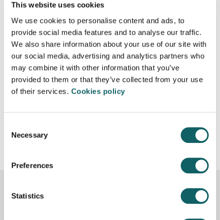
This website uses cookies
como los HIL o SIL están teniendo un gran auge, sobre
todo en el ámbito del software de control.
We use cookies to personalise content and ads, to
Teniendo esto en cuenta, este curso pretende formar al
provide social media features and to analyse our traffic.
alumnado en conceptos básicos de la ingeniería de
We also share information about your use of our site with
sistemas y en su gestión en base a modelos. Se centra en
our social media, advertising and analytics partners who
aprender cómo se realiza la gestión de los requisitos, la
may combine it with other information that you’ve
arquitectura y los procesos de verificación y validación.
provided to them or that they’ve collected from your use
Todo ello en el entorno MATLAB & Simulink.
of their services.
Cookies policy
El objetivo principal de la formacion es aprender a
gestionar el ciclo de vida mediante modelos y MATLAB &
Consent
Necessary
Simulink.
Selection
Preferences
Statistics
PUEDE QUE TE INTERESE
TAMBIÉN...